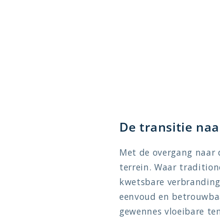
a
r
e
c
o
n
t
e
De transitie na
n
t
Met de overgang naar d
terrein. Waar traditio
kwetsbare verbranding
eenvoud en betrouwbaa
gewennes vloeibare te