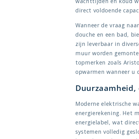
wachttijden en koud wa
direct voldoende capac
Wanneer de vraag naar 
douche en een bad, bie
zijn leverbaar in dive
muur worden gemonteer
topmerken zoals Arist
opwarmen wanneer u da
Duurzaamheid, 
Moderne elektrische w
energierekening. Het m
energielabel, wat dire
systemen volledig geslo