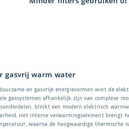
Minder filters gebruiken o
ar gasvrij warm water
uurzame en gasvrije energievormen wint de elektr
nele gassystemen afhankelijk zijn van complexe ro
sonderdelen, blinkt een modern elektrisch warmw
rheid. Het interne verwarmingselement brengt he
mperatuur, waarna de hoogwaardige thermische is