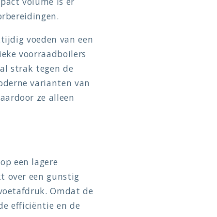
pact volume is er
orbereidingen.
ktijdig voeden van een
ieke voorraadboilers
al strak tegen de
oderne varianten van
aardoor ze alleen
op een lagere
t over een gunstig
 voetafdruk. Omdat de
e efficiëntie en de