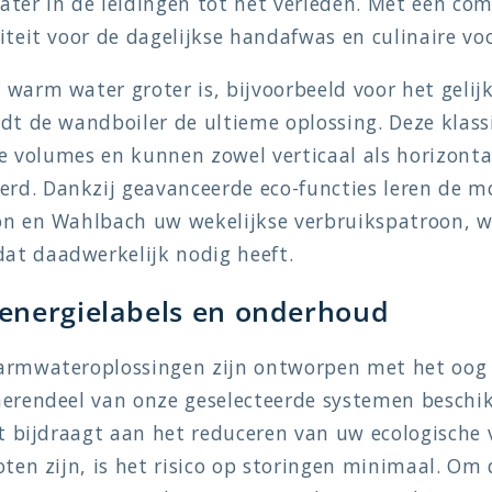
ter in de leidingen tot het verleden. Met een com
iteit voor de dagelijkse handafwas en culinaire vo
warm water groter is, bijvoorbeeld voor het gelij
dt de wandboiler de ultieme oplossing. Deze klass
rse volumes en kunnen zowel verticaal als horizonta
d. Dankzij geavanceerde eco-functies leren de m
on en Wahlbach uw wekelijkse verbruikspatroon, w
t daadwerkelijk nodig heeft.
energielabels en onderhoud
armwateroplossingen zijn ontworpen met het oog 
erendeel van onze geselecteerde systemen beschik
ct bijdraagt aan het reduceren van uw ecologische
ten zijn, is het risico op storingen minimaal. Om d