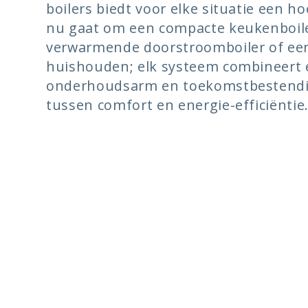
l
boilers biedt voor elke situatie een h
e
nu gaat om een compacte keukenboile
verwarmende doorstroomboiler of een
c
huishouden; elk systeem combineert 
onderhoudsarm en toekomstbestendig
t
tussen comfort en energie-efficiëntie
i
I
e
n
k
:
l
a
p
b