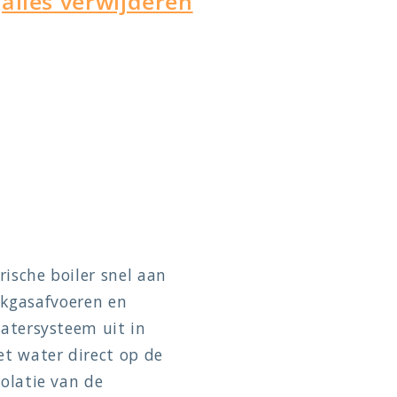
f
alles verwijderen
ische boiler snel aan
okgasafvoeren en
atersysteem uit in
t water direct op de
olatie van de