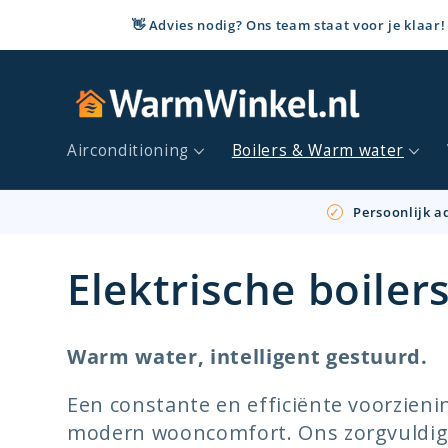
Meteen
naar de
👋 Advies nodig? Ons team staat voor je klaar!
content
Airconditioning
Boilers & Warm water
Persoonlijk ad
C
Elektrische boiler
o
Warm water, intelligent gestuurd.
l
Een constante en efficiënte voorzien
modern wooncomfort. Ons zorgvuldig 