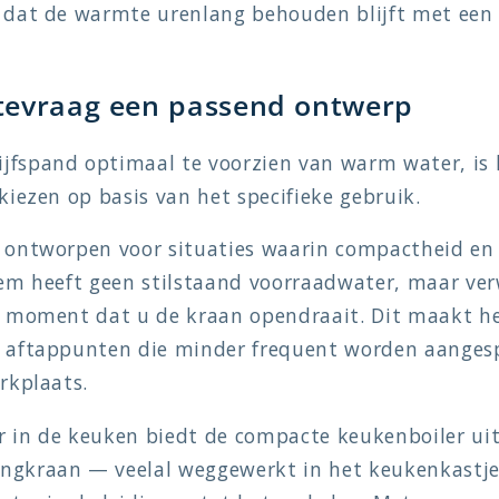
t dat de warmte urenlang behouden blijft met ee
tevraag een passend ontwerp
jfspand optimaal te voorzien van warm water, is 
kiezen op basis van het specifieke gebruik.
s ontworpen voor situaties waarin compactheid en
teem heeft geen stilstaand voorraadwater, maar ve
t moment dat u de kraan opendraait. Dit maakt he
r aftappunten die minder frequent worden aangesp
rkplaats.
r in de keuken biedt de compacte keukenboiler ui
ngkraan — veelal weggewerkt in het keukenkastj