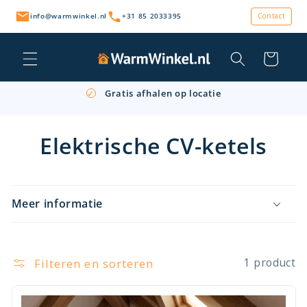
Meteen
naar de
info@warmwinkel.nl
+31 85 2033395
Contact
content
Winkelwagen
Persoonlijk advies & snelle levering
✓
Gratis afhalen op locatie
✓
Retourneren binnen 14 dagen
✓
Elektrische CV-ketels
I
n
Meer informatie
k
l
a
Filteren en sorteren
1 product
p
b
a