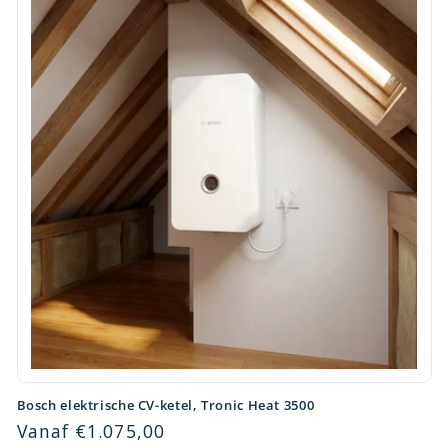
r
e
c
o
n
t
e
n
t
Bosch elektrische CV-ketel, Tronic Heat 3500
Normale
Vanaf €1.075,00