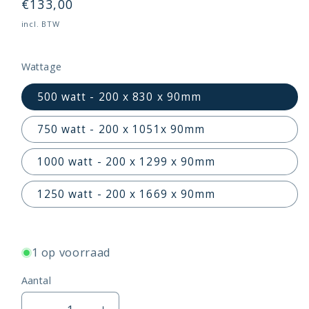
Normale
€133,00
prijs
incl. BTW
Wattage
500 watt - 200 x 830 x 90mm
750 watt - 200 x 1051x 90mm
1000 watt - 200 x 1299 x 90mm
1250 watt - 200 x 1669 x 90mm
1 op voorraad
Aantal