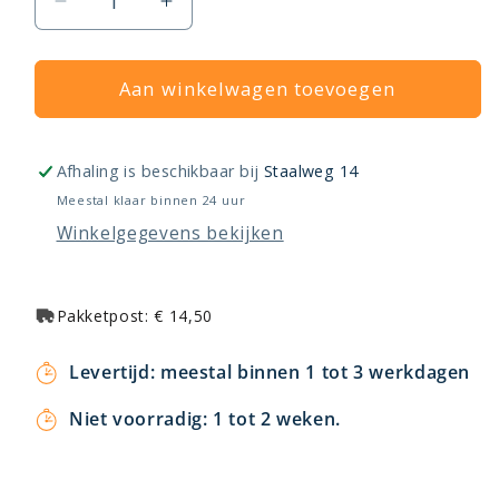
Aantal
Aantal
verlagen
verhogen
voor
voor
Beha
Aan winkelwagen toevoegen
Beha
elektrische
elektrische
kachel,
kachel,
LV
LV
Afhaling is beschikbaar bij
Staalweg 14
serie
serie
Meestal klaar binnen 24 uur
Winkelgegevens bekijken
Pakketpost: € 14,50
Levertijd: meestal binnen 1 tot 3 werkdagen
Niet voorradig: 1 tot 2 weken.