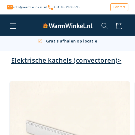
Meteen
naar de
info@warmwinkel.nl
+31 85 2033395
Contact
content
Winkelwagen
Persoonlijk advies & snelle levering
✓
Gratis afhalen op locatie
✓
Retourneren binnen 14 dagen
✓
Elektrische kachels (convectoren)>
a direct naar
roductinformatie