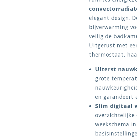
convectorradiat
elegant design. D
bijverwarming voo
veilig de badkam
Uitgerust met ee
thermostaat, haal
Uiterst nauwk
grote temperat
nauwkeurigheid 
en garandeert 
Slim digitaa
overzichtelijke
weekschema in.
basisinstelling