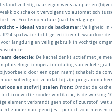
t-stand volledig naar eigen wens aanpassen (bijv
 weekklok schakelt vervolgens volautomatisch tus
fort- en Eco-temperatuur (nachtverlaging).
rdicht – Ideaal voor de badkamer:
Veiligheid in 
s IP24 spatwaterdicht gecertificeerd, waardoor de r
voor langdurig en veilig gebruik in vochtige omge
wasruimtes.
raam detectie:
De kachel denkt actief met je mee
een plotselinge temperatuurdaling van enkele grad
bijvoorbeeld door een open raam) schakelt de con
n uur volledig uit voordat hij zijn programma her
urloos en stofvrij stalen front:
Omdat de kachel
 luchtconvectie zonder ventilator, is de werking 1
ge element verbrandt geen stof of zuurstof, wat 
cht zonder nare geurtjes – perfect voor mensen m