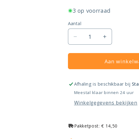
3 op voorraad
Aantal
Aantal
Aantal
verlagen
verhogen
voor
voor
Beha
Beha
Aan winkelw
elektrische
elektrische
kachel,
kachel,
Classic
Classic
Afhaling is beschikbaar bij
Sta
Meestal klaar binnen 24 uur
Winkelgegevens bekijken
Pakketpost: € 14,50