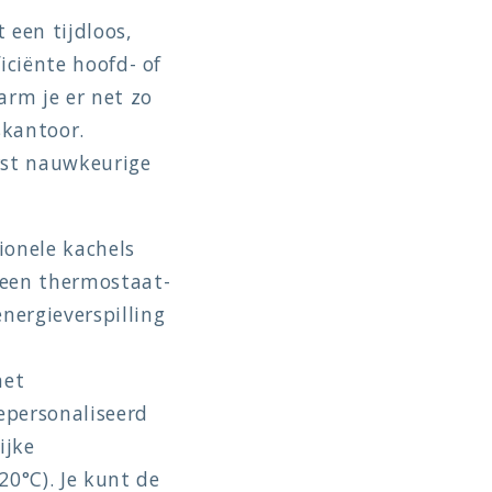
een tijdloos,
iciënte hoofd- of
arm je er net zo
skantoor.
rst nauwkeurige
ionele kachels
 een thermostaat-
nergieverspilling
het
gepersonaliseerd
ijke
 20°C). Je kunt de