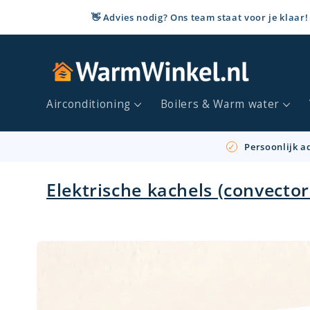
Meteen
naar de
👋 Advies nodig? Ons team staat voor je klaar!
content
Airconditioning
Boilers & Warm water
Persoonlijk ad
Elektrische kachels (convecto
Ga direct naar
productinformatie