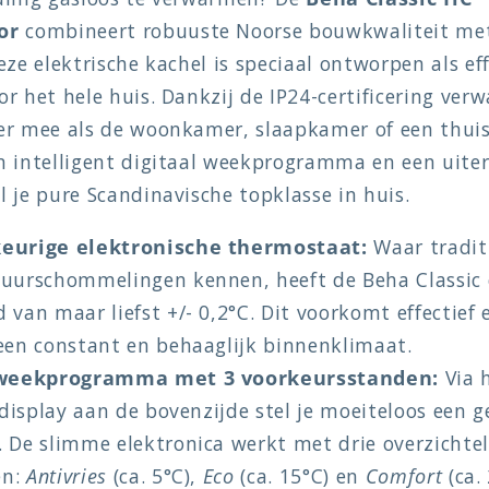
or
combineert robuuste Noorse bouwkwaliteit met 
eze elektrische kachel is speciaal ontworpen als eff
r het hele huis. Dankzij de IP24-certificering verw
er mee als de woonkamer, slaapkamer of een thui
n intelligent digitaal weekprogramma en een uite
 je pure Scandinavische topklasse in huis.
eurige elektronische thermostaat:
Waar tradit
uurschommelingen kennen, heeft de Beha Classic
van maar liefst +/- 0,2°C. Dit voorkomt effectief e
een constant en behaaglijk binnenklimaat.
l weekprogramma met 3 voorkeursstanden:
Via 
 display aan de bovenzijde stel je moeiteloos een 
 De slimme elektronica werkt met drie overzichtel
en:
Antivries
(ca. 5°C),
Eco
(ca. 15°C) en
Comfort
(ca.