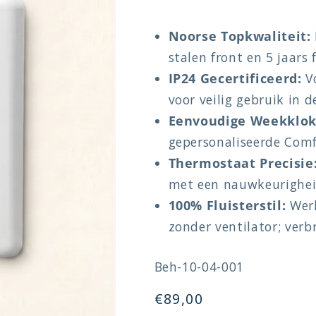
Noorse Topkwaliteit:
stalen front en 5 jaars 
IP24 Gecertificeerd:
Vo
voor veilig gebruik in 
Eenvoudige Weekklok
gepersonaliseerde Comf
Thermostaat Precisie
met een nauwkeurigheid
100% Fluisterstil:
Werk
zonder ventilator; verb
SKU:
Beh-10-04-001
Normale
€89,00