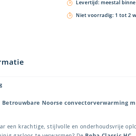
Levertijd: meestal binn
Niet voorradig: 1 tot 2 
rmatie
g
: Betrouwbare Noorse convectorverwarming me
ar een krachtige, stijlvolle en onderhoudsvrije op
uinig gasloos te verwarmen? De
Beha Classic HC