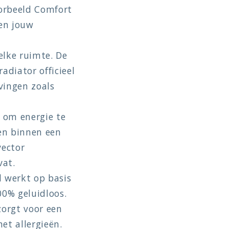
oorbeeld Comfort
sen jouw
elke ruimte. De
adiator officieel
vingen zoals
 om energie te
en binnen een
vector
vat.
 werkt op basis
00% geluidloos.
zorgt voor een
et allergieën.