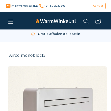
Meteen
naar de
info@warmwinkel.nl
+31 85 2033395
Contact
content
Winkelwagen
Persoonlijk advies & snelle levering
✓
Gratis afhalen op locatie
✓
Retourneren binnen 14 dagen
✓
Airco monoblock/
a direct naar
roductinformatie