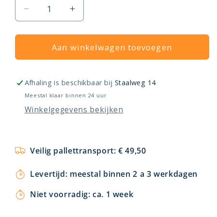
Aantal
Aantal
verlagen
verhogen
voor
voor
Fintek
Aan winkelwagen toevoegen
Fintek
Airco
Airco
Monobloc
Monobloc
Oslo
Oslo
Afhaling is beschikbaar bij
Staalweg 14
Meestal klaar binnen 24 uur
Winkelgegevens bekijken
Veilig pallettransport: € 49,50
Levertijd: meestal binnen 2 a 3 werkdagen
Niet voorradig: ca. 1 week