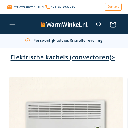
Meteen
naar de
info@warmwinkel.nl
+31 85 2033395
Contact
content
Winkelwagen
Persoonlijk advies & snelle levering
✓
Gratis afhalen op locatie
✓
Elektrische kachels (convectoren)>
Retourneren binnen 14 dagen
✓
a direct naar
roductinformatie