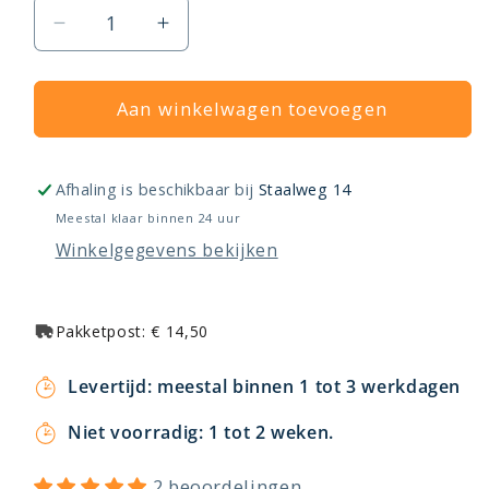
Aantal
Aantal
verlagen
verhogen
voor
voor
Ivigo
Aan winkelwagen toevoegen
Ivigo
elektrische
elektrische
kachel,
kachel,
digital
digital
Afhaling is beschikbaar bij
Staalweg 14
Meestal klaar binnen 24 uur
Winkelgegevens bekijken
Pakketpost: € 14,50
Levertijd: meestal binnen 1 tot 3 werkdagen
Niet voorradig: 1 tot 2 weken.
2 beoordelingen