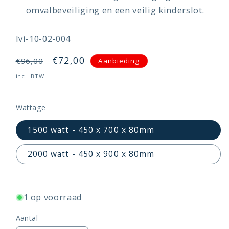
omvalbeveiliging en een veilig kinderslot.
SKU:
Ivi-10-02-004
Normale
Aanbiedingsprijs
€72,00
Aanbieding
€96,00
prijs
incl. BTW
Wattage
1500 watt - 450 x 700 x 80mm
2000 watt - 450 x 900 x 80mm
1 op voorraad
Aantal