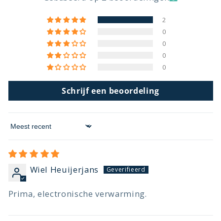
2
0
0
0
0
Schrijf een beoordeling
Sort by
Wiel Heuijerjans
Prima, electronische verwarming.