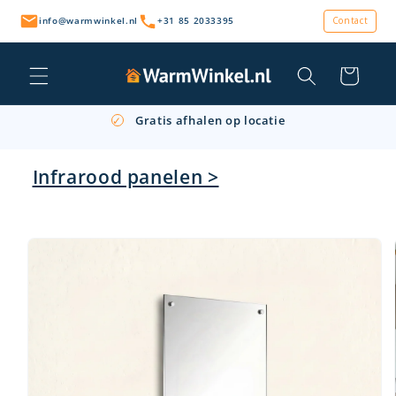
Meteen
naar de
info@warmwinkel.nl
+31 85 2033395
Contact
content
Winkelwagen
Persoonlijk advies & snelle levering
✓
Gratis afhalen op locatie
✓
Retourneren binnen 14 dagen
✓
Infrarood panelen >
a direct naar
roductinformatie