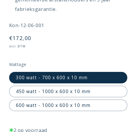
fabrieksgarantie
.
SKU:
Kon-12-06-001
Normale
€172,00
prijs
incl. BTW
Wattage
300 watt - 700 x 600 x 10 mm
450 watt - 1000 x 600 x 10 mm
600 watt - 1000 x 600 x 10 mm
2 op voorraad