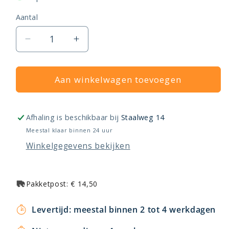
Aantal
Aantal
Aantal
verlagen
verhogen
voor
voor
Könighaus
Aan winkelwagen toevoegen
Könighaus
infraroodpaneel,
infraroodpaneel,
spiegel
spiegel
Afhaling is beschikbaar bij
Staalweg 14
Meestal klaar binnen 24 uur
Winkelgegevens bekijken
Pakketpost: € 14,50
Levertijd: meestal binnen 2 tot 4 werkdagen