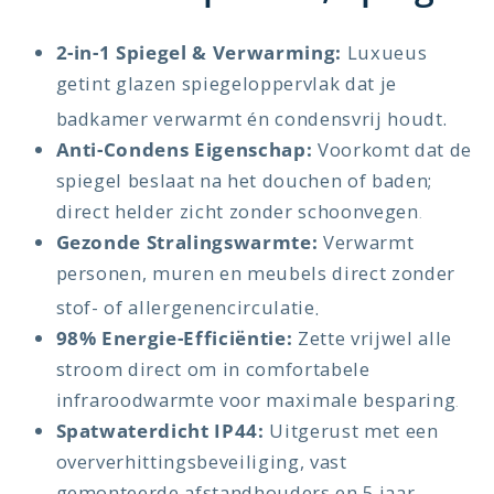
2-in-1 Spiegel & Verwarming:
Luxueus
getint glazen spiegeloppervlak dat je
badkamer verwarmt én condensvrij houdt
.
Anti-Condens Eigenschap:
Voorkomt dat de
spiegel beslaat na het douchen of baden;
direct helder zicht zonder schoonvegen
.
Gezonde Stralingswarmte:
Verwarmt
personen, muren en meubels direct zonder
stof- of allergenencirculatie
.
98% Energie-Efficiëntie:
Zette vrijwel alle
stroom direct om in comfortabele
infraroodwarmte voor maximale besparing
.
Spatwaterdicht IP44:
Uitgerust met een
oververhittingsbeveiliging, vast
gemonteerde afstandhouders en 5 jaar