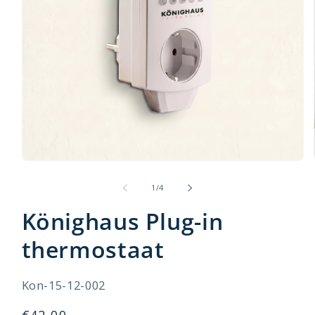
van
1
/
4
Könighaus Plug-in
thermostaat
SKU:
Kon-15-12-002