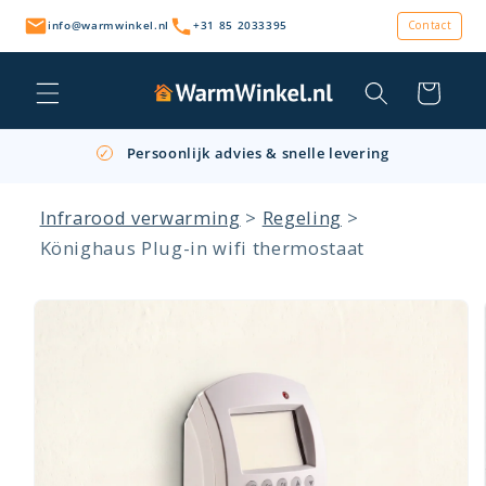
Meteen
naar de
info@warmwinkel.nl
+31 85 2033395
Contact
content
Winkelwagen
Persoonlijk advies & snelle levering
✓
Gratis afhalen op locatie
✓
Infrarood verwarming
>
Regeling
>
Retourneren binnen 14 dagen
✓
Könighaus Plug-in wifi thermostaat
a direct naar
roductinformatie