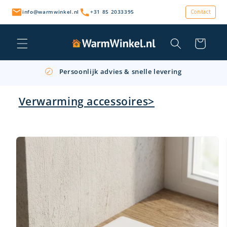
Meteen
naar de
info@warmwinkel.nl
+31 85 2033395
Contact
content
Winkelwagen
Persoonlijk advies & snelle levering
✓
Gratis afhalen op locatie
✓
Verwarming accessoires>
Retourneren binnen 14 dagen
✓
a direct naar
roductinformatie