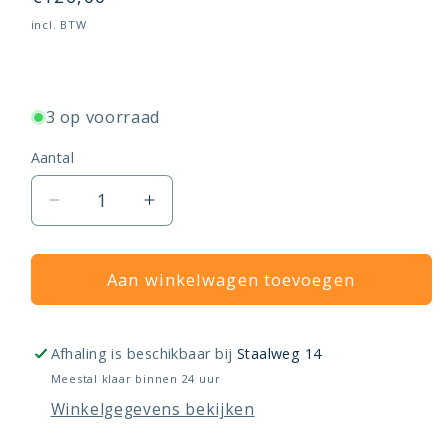
prijs
incl. BTW
3 op voorraad
Aantal
Aantal
Aantal
verlagen
verhogen
voor
voor
Radson
Aan winkelwagen toevoegen
Radson
Unisenza
Unisenza
Plus
Plus
Gateway
Gateway
Afhaling is beschikbaar bij
Staalweg 14
Meestal klaar binnen 24 uur
Winkelgegevens bekijken