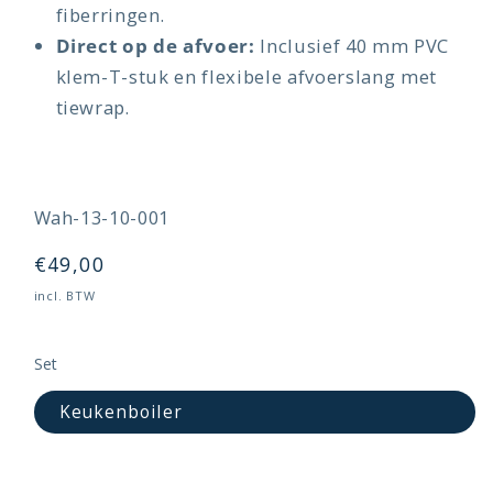
fiberringen.
Direct op de afvoer:
Inclusief 40 mm PVC
klem-T-stuk en flexibele afvoerslang met
tiewrap.
SKU:
Wah-13-10-001
Normale
€49,00
prijs
incl. BTW
Set
Keukenboiler