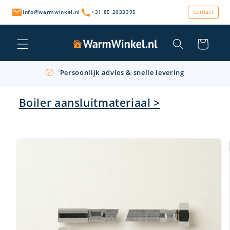
Meteen
naar de
info@warmwinkel.nl
+31 85 2033395
Contact
content
Winkelwagen
Persoonlijk advies & snelle levering
✓
Gratis afhalen op locatie
✓
Boiler aansluitmateriaal >
Retourneren binnen 14 dagen
✓
a direct naar
roductinformatie