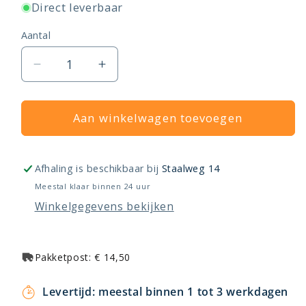
Direct leverbaar
Aantal
Aantal
Aantal
verlagen
verhogen
voor
voor
Keukenboiler
Aan winkelwagen toevoegen
Keukenboiler
aansluitset
aansluitset
Afhaling is beschikbaar bij
Staalweg 14
Meestal klaar binnen 24 uur
Winkelgegevens bekijken
Pakketpost: € 14,50
Levertijd: meestal binnen 1 tot 3 werkdagen