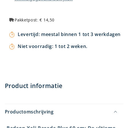
hoog
hoog
Pakketpost: € 14,50
Levertijd: meestal binnen 1 tot 3 werkdagen
Niet voorradig: 1 tot 2 weken.
Product informatie
Productomschrijving
Radson Yali Parada Plus 60 cm: De ultieme