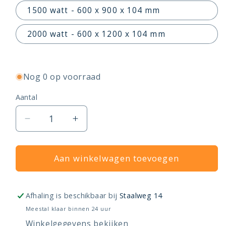
1500 watt - 600 x 900 x 104 mm
2000 watt - 600 x 1200 x 104 mm
Nog 0 op voorraad
Aantal
Aantal
Aantal
verlagen
verhogen
voor
voor
Radson
Aan winkelwagen toevoegen
Radson
Yali
Yali
Parada
Parada
Plus
Plus
Afhaling is beschikbaar bij
Staalweg 14
-
-
Meestal klaar binnen 24 uur
60cm
60cm
Winkelgegevens bekijken