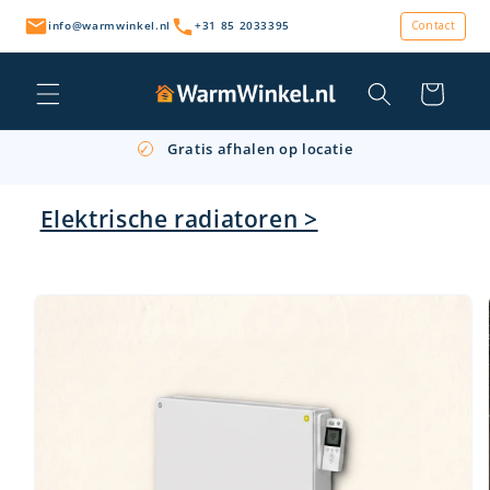
Meteen
naar de
info@warmwinkel.nl
+31 85 2033395
Contact
content
Winkelwagen
Persoonlijk advies & snelle levering
✓
Gratis afhalen op locatie
✓
Retourneren binnen 14 dagen
✓
Elektrische radiatoren >
a direct naar
roductinformatie